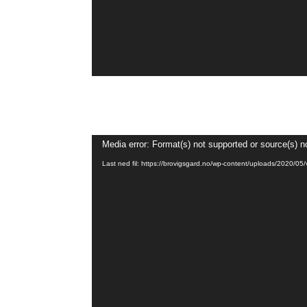
Videoavspiller
Media error: Format(s) not supported or source(s) n
Last ned fil: https://brovigsgard.no/wp-content/uploads/2020