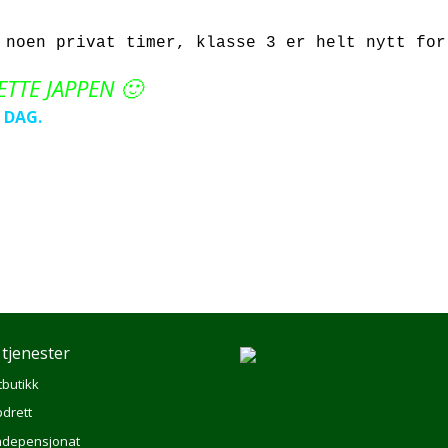
 noen privat timer, klasse 3 er helt nytt for
 JAPPEN 🙂
 DAG.
 tjenester
tbutikk
drett
depensjonat