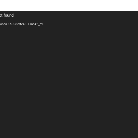
ot found
/05/video-1590829243-1.mp4?_=1