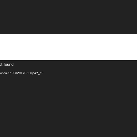
ot found
/05/video-1590829170-1.mp4?_=2