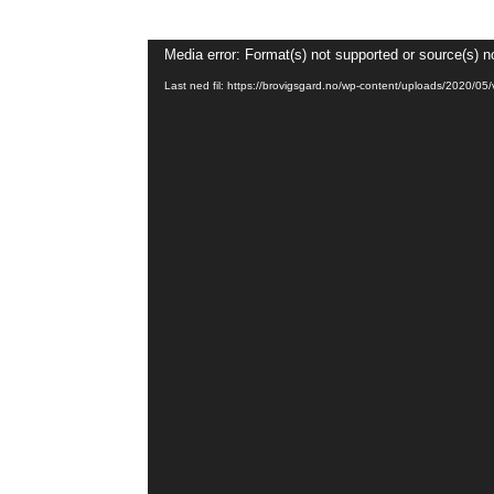
Videoavspiller
Media error: Format(s) not supported or source(s) n
Last ned fil: https://brovigsgard.no/wp-content/uploads/2020