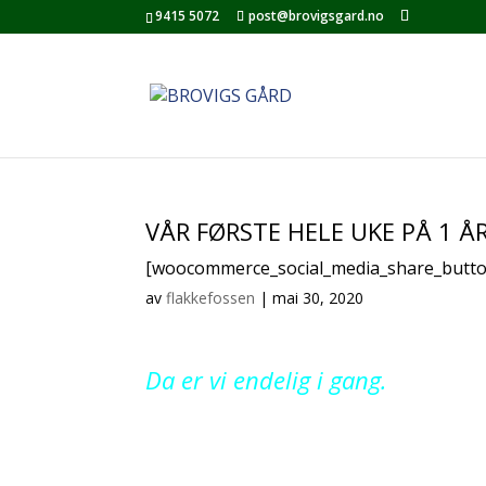
9415 5072
post@brovigsgard.no
VÅR FØRSTE HELE UKE PÅ 1 Å
[woocommerce_social_media_share_butto
av
flakkefossen
|
mai 30, 2020
Da er vi endelig i gang.