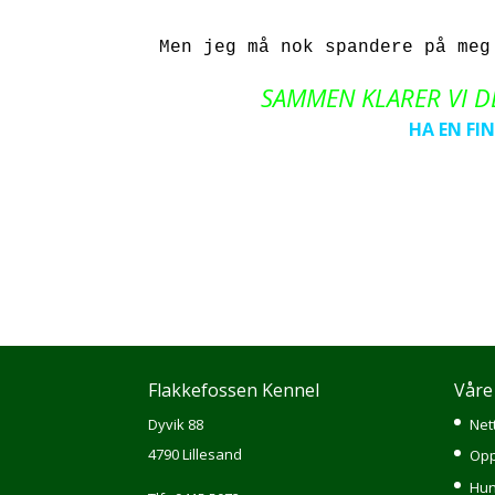
Men jeg må nok spandere på meg
SAMMEN KLARER VI DETTE
HA EN FIN
Flakkefossen Kennel
Våre
Dyvik 88
Net
4790 Lillesand
Opp
Hun