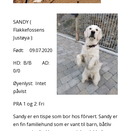
SANDY (
Flakkefossens
Justøya ):
Født: 09.07.2020
HD: B/B AD:
0/0
Øyenlyst: Intet
påvist
PRA 1 og 2: Fri
Sandy er en tispe som bor hos fôrvert. Sandy er
en fin familiehund som er vant til barn, båtliv