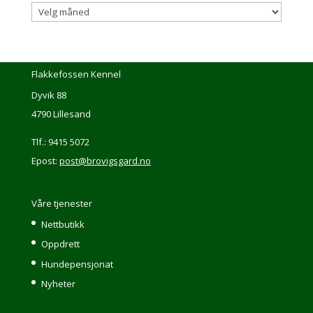
Nyhetsarkiv
Flakkefossen Kennel
Dyvik 88
4790 Lillesand
Tlf.: 9415 5072
Epost:
post@brovigsgard.no
Våre tjenester
Nettbutikk
Oppdrett
Hundepensjonat
Nyheter