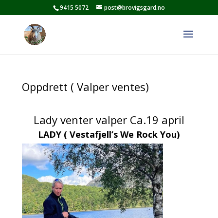
9415 5072
post@brovigsgard.no
Oppdrett ( Valper ventes)
Lady venter valper Ca.19 april
LADY ( Vestafjell’s We Rock You)