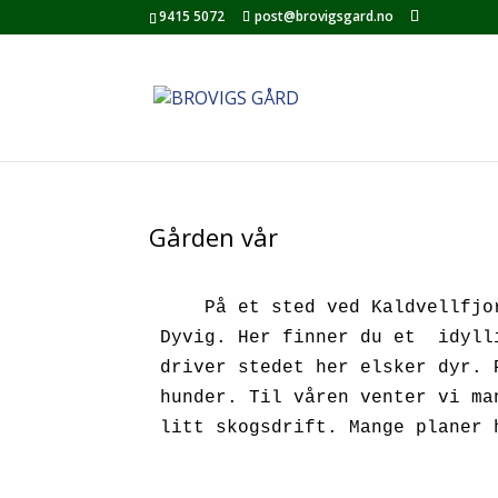
9415 5072
post@brovigsgard.no
Gården vår
    På et sted ved Kaldvellfjorden i Lillesand finner du en plass som heter 
Dyvig. Her finner du et  idyll
driver stedet her elsker dyr. 
hunder. Til våren venter vi ma
litt skogsdrift. Mange planer har vi, men 