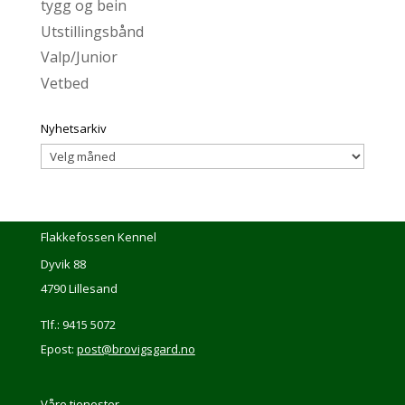
tygg og bein
Utstillingsbånd
Valp/Junior
Vetbed
Nyhetsarkiv
Nyhetsarkiv
Flakkefossen Kennel
Dyvik 88
4790 Lillesand
Tlf.: 9415 5072
Epost:
post@brovigsgard.no
Våre tjenester