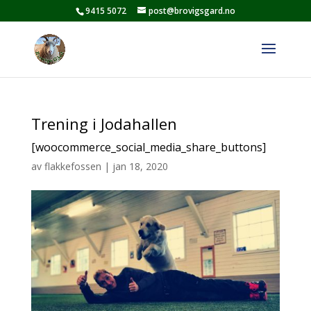
9415 5072
post@brovigsgard.no
Trening i Jodahallen
[woocommerce_social_media_share_buttons]
av
flakkefossen
|
jan 18, 2020