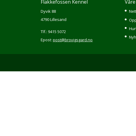
Flakkefossen Kennel
Våre
Dyvik 88
Net
4790 Lillesand
Opp
Hun
Tlf.: 9415 5072
Nyh
Epost:
post@brovigsgard.no