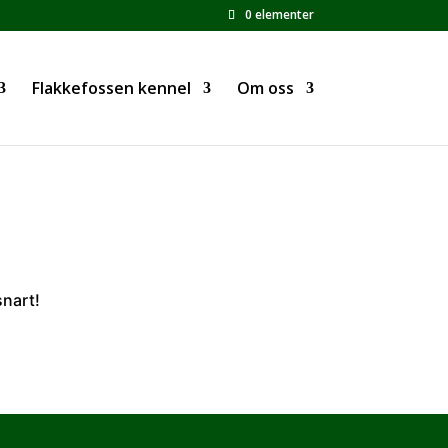
0 elementer
Flakkefossen kennel
Om oss
snart!