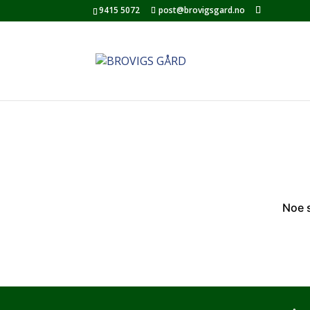
9415 5072
post@brovigsgard.no
Noe s