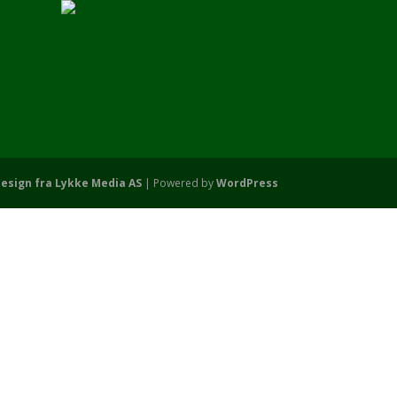
esign fra Lykke Media AS
| Powered by
WordPress