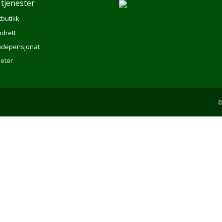
 tjenester
tbutikk
drett
depensjonat
eter
D