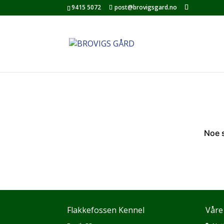
9415 5072
post@brovigsgard.no
Noe s
Flakkefossen Kennel
Våre