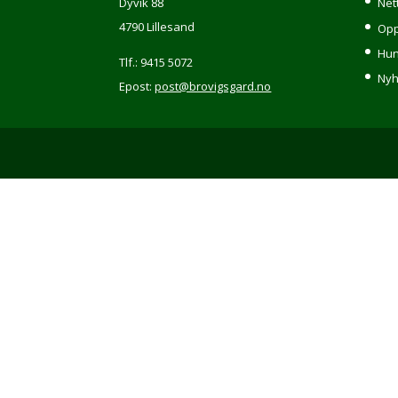
Dyvik 88
Net
4790 Lillesand
Opp
Hun
Tlf.: 9415 5072
Nyh
Epost:
post@brovigsgard.no