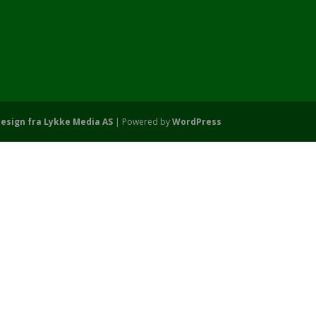
esign fra Lykke Media AS
| Powered by
WordPress