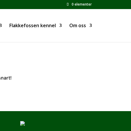
0 elementer
Flakkefossen kennel
Om oss
snart!