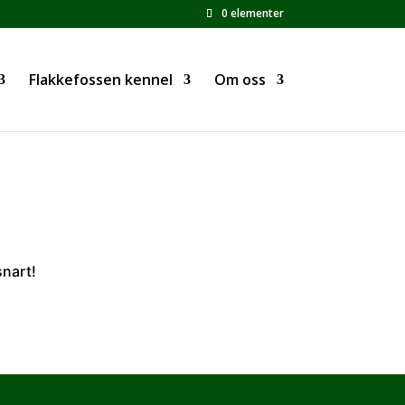
0 elementer
Flakkefossen kennel
Om oss
snart!