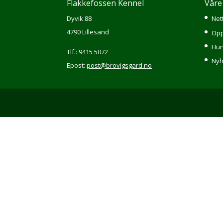
Flakkefossen Kennel
Våre
Dyvik 88
Net
4790 Lillesand
Opp
Hun
Tlf.: 9415 5072
Nyh
Epost:
post@brovigsgard.no