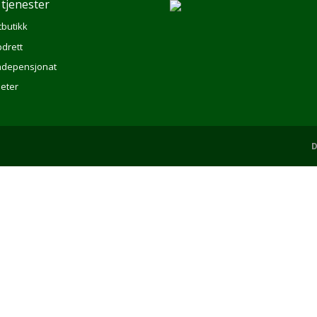
 tjenester
tbutikk
drett
depensjonat
eter
D