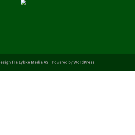
esign fra Lykke Media AS
| Powered by
WordPress