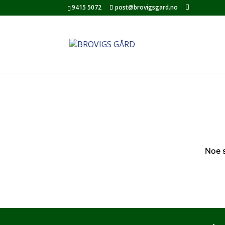
9415 5072
post@brovigsgard.no
Noe s